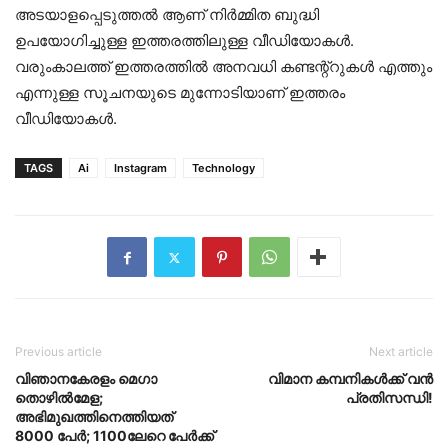
അടയാളപ്പെടുത്തൽ ആണ് നിർമ്മിത ബുദ്ധി
ഉപയോഗിച്ചുള്ള ഇത്തരത്തിലുള്ള വീഡിയോകൾ.
വരുംകാലത്ത് ഇത്തരത്തിൽ അനവധി കണ്ടന്റ്റുകൾ എത്തും
എന്നുള്ള സൂചനയുടെ മുന്നോടിയാണ് ഇത്തരം
വീഡിയോകൾ.
TAGS
Ai
Instagram
Technology
Previous article
Next article
വിഞാനകേരളം മെഗാ
വിമാന കമ്പനികൾക്ക് വൻ
തൊഴിൽമേള;
പ്രതിസന്ധി!
അഭിമുഖത്തിനെത്തിയത്
8000 പേർ; 1100ലേറെ പേർക്ക്