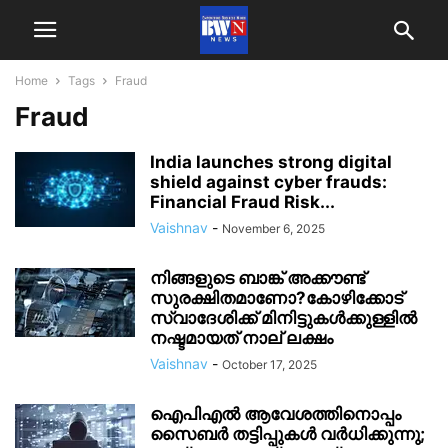
Home
Tags
Fraud
Fraud
India launches strong digital
shield against cyber frauds:
Financial Fraud Risk...
Vaishnav
-
November 6, 2025
നിങ്ങളുടെ ബാങ്ക് അക്കൗണ്ട്
സുരക്ഷിതമാണോ?കോഴിക്കോട്
സ്വാദേശിക്ക് മിനിട്ടുകൾക്കുള്ളിൽ
നഷ്ടമായത് നാല് ലക്ഷം
Vaishnav
-
October 17, 2025
ഐപിഎൽ ആവേശത്തിനൊപ്പം
സൈബർ തട്ടിപ്പുകൾ വർധിക്കുന്നു;