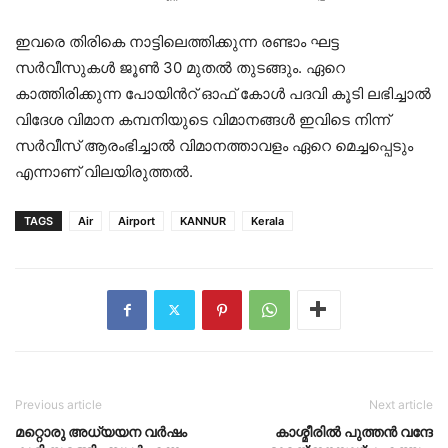
ഇവരെ തിരികെ നാട്ടിലെത്തിക്കുന്ന രണ്ടാം ഘട്ട
സർവീസുകൾ ജൂൺ 30 മുതൽ തുടങ്ങും. ഏറെ
കാത്തിരിക്കുന്ന പോയിൻറ് ഓഫ് കോൾ പദവി കൂടി ലഭിച്ചാൽ
വിദേശ വിമാന കമ്പനിയുടെ വിമാനങ്ങൾ ഇവിടെ നിന്ന്
സർവീസ് ആരംഭിച്ചാൽ വിമാനത്താവളം ഏറെ മെച്ചപ്പെടും
എന്നാണ് വിലയിരുത്തൽ.
TAGS
Air
Airport
KANNUR
Kerala
Previous article
Next article
മറ്റൊരു അധ്യയന വർഷം
കാശ്മീരിൽ പുത്തൻ വന്ദേ