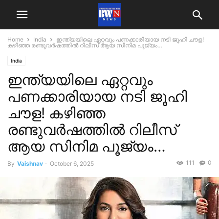
Home
India
ഇന്ത്യയിലെ ഏറ്റവും പണക്കാരിയായ നടി ജൂഹി ചൗള!
കഴിഞ്ഞ രണ്ടുവർഷത്തിൽ റിലീസ് ആയ സിനിമ പൂജ്യം…
India
ഇന്ത്യയിലെ ഏറ്റവും
പണക്കാരിയായ നടി ജൂഹി
ചൗള! കഴിഞ്ഞ
രണ്ടുവർഷത്തിൽ റിലീസ്
ആയ സിനിമ പൂജ്യം…
111
0
By
Vaishnav
-
October 6, 2025