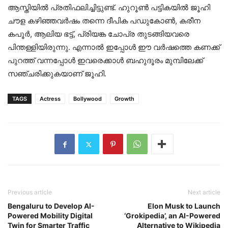
ആസ്തിയിൽ പ്രതിഫലിച്ചിട്ടുണ്ട്. ഹുറൂൺ പട്ടികയിൽ ജൂഹി
ചൗള കഴിഞ്ഞവർഷം തന്നെ ദീപിക പഡുകോൺ, കരീന
കപൂർ, ആലിയ ഭട്ട്, പ്രിയങ്ക ചോപ്ര തുടങ്ങിയവരെ
പിന്തള്ളിയിരുന്നു. എന്നാൽ ഇപ്പോൾ ഈ വർഷത്തെ കണക്ക്
പുറത്ത് വന്നപ്പോൾ ഇവരെക്കാൾ ബഹുദൂരം മുമ്പിലേക്ക്
സഞ്ചരിക്കുകയാണ് ജൂഹി.
TAGS
Actress
Bollywood
Growth
Previous article
Next article
Bengaluru to Develop AI-
Elon Musk to Launch
Powered Mobility Digital
‘Grokipe­dia’, an AI-Powered
Twin for Smarter Traffic
Alternative to Wikipedia