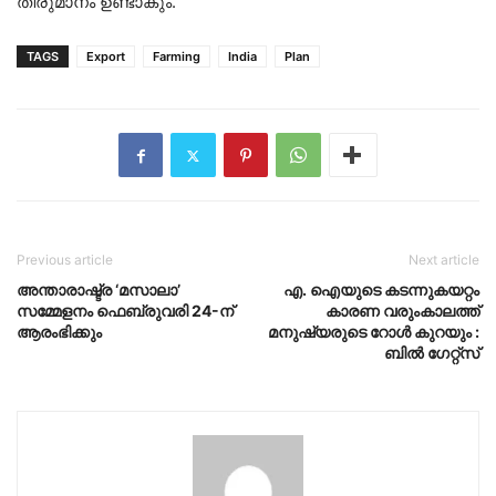
തീരുമാനം ഉണ്ടാകും.
TAGS
Export
Farming
India
Plan
Previous article
Next article
അന്താരാഷ്ട്ര ‘മസാലാ’
എ. ഐയുടെ കടന്നുകയറ്റം
സമ്മേളനം ഫെബ്രുവരി 24-ന്
കാരണ വരുംകാലത്ത്
ആരംഭിക്കും
മനുഷ്യരുടെ റോൾ കുറയും :
ബിൽ ഗേറ്റ്സ്