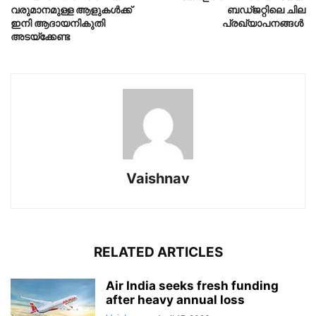
വരുമാനമുള്ള ആളുകൾക്ക്
ബഡ്ജറ്റിലെ ചില
ഇനി ആദായനികുതി
പ്രഖ്യാപനങ്ങൾ
അടയ്ക്കേണ്ട
Vaishnav
RELATED ARTICLES
Air India seeks fresh funding
after heavy annual loss