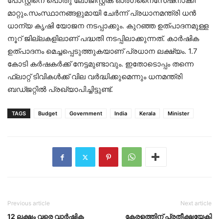
പോസ്റ്റിനെ പൊതു ലോജിസ്റ്റിക് ഓർഗനൈസേഷനാക്കി
മാറ്റും.സംസ്ഥാനങ്ങളുമായി ചേർന്ന് പ്രധാനമന്ത്രി ധൻ
ധാന്യ കൃഷി യോജന നടപ്പാക്കും. കുറഞ്ഞ ഉത്പാദനമുള്ള
നൂറ് ജില്ലകളിലാണ് പദ്ധതി നടപ്പിലാക്കുന്നത്. കാർഷിക
ഉത്‌പാദനം മെച്ചപ്പെടുത്തുകയാണ് പ്രധാന ലക്ഷ്യം. 1.7
കോടി കർ‌ഷകർക്ക് നേട്ടമുണ്ടാവും. ഇതോടൊപ്പം തന്നെ
ഫ്ലാറ്റ് ടിവികൾക്ക് വില വർദ്ധിക്കുമെന്നും ധനമന്ത്രി
ബഡ്ജറ്റിൽ പ്രഖ്യാപിച്ചിട്ടുണ്ട്.
TAGS
Budget
Government
India
Kerala
Minister
Previous article
Next article
12 ലക്ഷം വരെ വാർഷിക
കേരളത്തിന് പ്രതീക്ഷയേകി