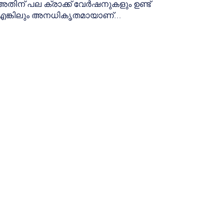
അതിന് പല ക്രാക്ക് വേർഷനുകളും ഉണ്ട്
എങ്കിലും അനധികൃതമായാണ്...