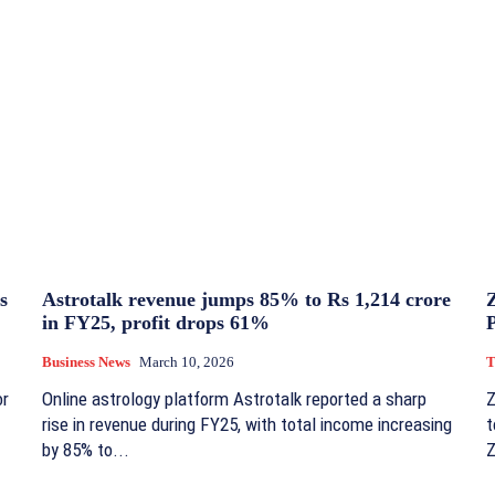
s
Astrotalk revenue jumps 85% to Rs 1,214 crore
in FY25, profit drops 61%
Business News
March 10, 2026
T
or
Online astrology platform Astrotalk reported a sharp
Z
rise in revenue during FY25, with total income increasing
t
by 85% to...
Z