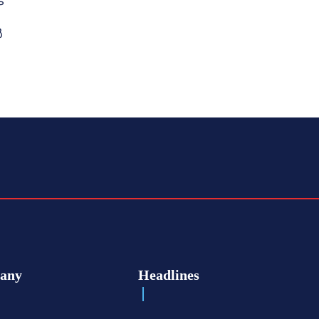
െ
ൽ
any
Headlines