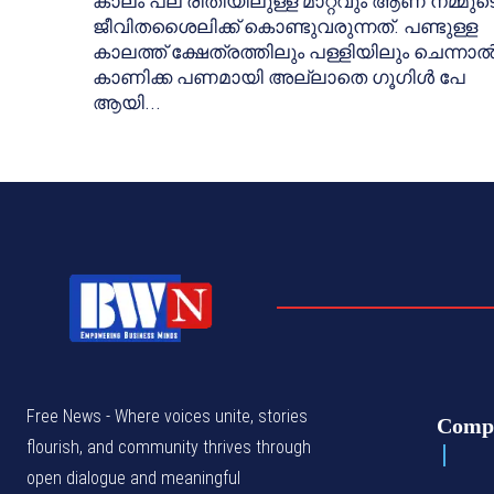
കാലം പല രീതിയിലുള്ള മാറ്റവും ആണ് നമ്മുട
ജീവിതശൈലിക്ക് കൊണ്ടുവരുന്നത്. പണ്ടുള്ള
കാലത്ത് ക്ഷേത്രത്തിലും പള്ളിയിലും ചെന്നാ
കാണിക്ക പണമായി അല്ലാതെ ഗൂഗിൾ പേ
ആയി...
Free News - Where voices unite, stories
Comp
flourish, and community thrives through
open dialogue and meaningful